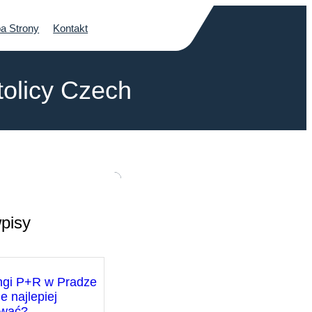
a Strony
Kontakt
tolicy Czech
pisy
ngi P+R w Pradze
e najlepiej
ować?