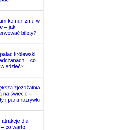
um komunizmu w
e – jak
erwować bilety?
 pałac królewski
adczanach – co
 wiedzieć?
ększa zjeżdżalnia
 na świecie –
y i parki rozrywki
 atrakcje dla
i – co warto