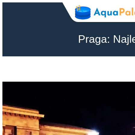
Przejdź
do
treści
Praga: Najl