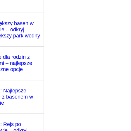
ększy basen w
ie – odkryj
ększy park wodny
 dla rodzin z
mi – najlepsze
azne opcje
: Najlepsze
e z basenem w
ie
: Rejs po
wie – odkryj