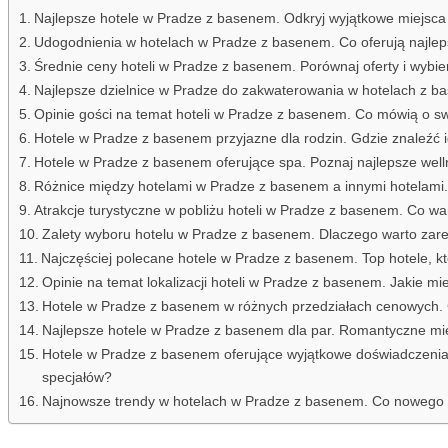
Najlepsze hotele w Pradze z basenem. Odkryj wyjątkowe miejsca
Udogodnienia w hotelach w Pradze z basenem. Co oferują najlep
Średnie ceny hoteli w Pradze z basenem. Porównaj oferty i wybier
Najlepsze dzielnice w Pradze do zakwaterowania w hotelach z b
Opinie gości na temat hoteli w Pradze z basenem. Co mówią o s
Hotele w Pradze z basenem przyjazne dla rodzin. Gdzie znaleźć 
Hotele w Pradze z basenem oferujące spa. Poznaj najlepsze welln
Różnice między hotelami w Pradze z basenem a innymi hotelami
Atrakcje turystyczne w pobliżu hoteli w Pradze z basenem. Co w
Zalety wyboru hotelu w Pradze z basenem. Dlaczego warto zar
Najczęściej polecane hotele w Pradze z basenem. Top hotele, k
Opinie na temat lokalizacji hoteli w Pradze z basenem. Jakie mie
Hotele w Pradze z basenem w różnych przedziałach cenowych. G
Najlepsze hotele w Pradze z basenem dla par. Romantyczne m
Hotele w Pradze z basenem oferujące wyjątkowe doświadczenia 
specjałów?
Najnowsze trendy w hotelach w Pradze z basenem. Co nowego w 