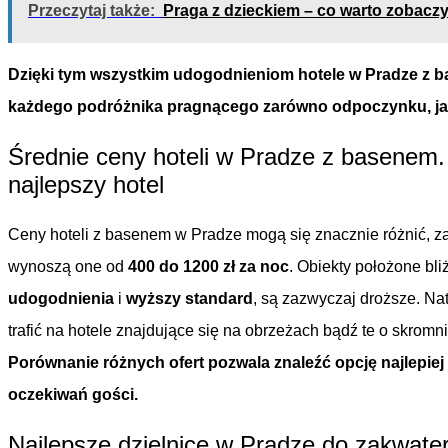
Przeczytaj także:
Praga z dzieckiem – co warto zobaczy
Dzięki tym wszystkim udogodnieniom hotele w Pradze z b
każdego podróżnika pragnącego zarówno odpoczynku, ja
Średnie ceny hoteli w Pradze z basenem. 
najlepszy hotel
Ceny hoteli z basenem w Pradze mogą się znacznie różnić, za
wynoszą one od
400 do 1200 zł za noc
. Obiekty położone bli
udogodnienia
i
wyższy standard
, są zazwyczaj droższe. Na
trafić na hotele znajdujące się na obrzeżach bądź te o skrom
Porównanie różnych ofert pozwala znaleźć opcję najlepi
oczekiwań gości.
Najlepsze dzielnice w Pradze do zakwate