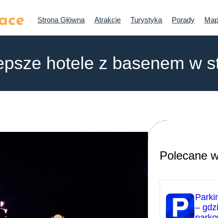
Strona Główna
Atrakcje
Turystyka
Porady
Map
epsze hotele z basenem w s
Polecane w
Parki
– gdzi
park