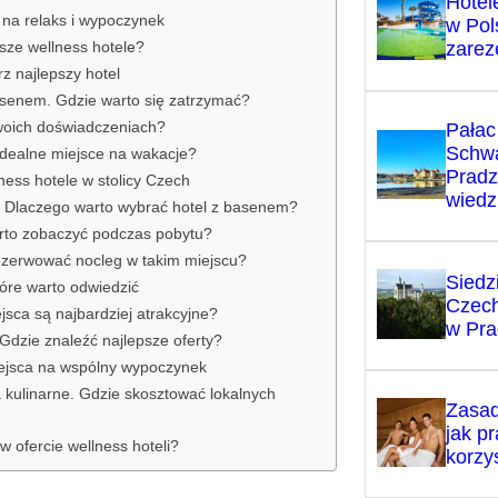
Hotel
 na relaks i wypoczynek
w Pol
sze wellness hotele?
zarez
z najlepszy hotel
asenem. Gdzie warto się zatrzymać?
woich doświadczeniach?
Pałac
Schw
idealne miejsce na wakacje?
Pradz
ess hotele w stolicy Czech
wiedz
. Dlaczego warto wybrać hotel z basenem?
arto zobaczyć podczas pobytu?
ezerwować nocleg w takim miejscu?
Siedz
tóre warto odwiedzić
Czech
jsca są najbardziej atrakcyjne?
w Pra
dzie znaleźć najlepsze oferty?
iejsca na wspólny wypoczynek
kulinarne. Gdzie skosztować lokalnych
Zasad
jak p
ofercie wellness hoteli?
korzy