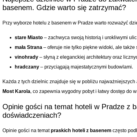
basenem. Gdzie warto się zatrzymać?
Przy wyborze hotelu z basenem w Pradze warto rozważyć dziel
stare Miasto
– zachwyca swoją historią i urokliwymi uli
mała Strana
– oferuje nie tylko piękne widoki, ale takż
vinohrady
– słyną z eleganckiej architektury oraz liczn
hradczany
– przyciągają majestatycznymi budowlami.
Każda z tych dzielnic znajduje się w pobliżu najważniejszych a
Most Karola
, co zapewnia wygodny pobyt i łatwy dostęp do w
Opinie gości na temat hoteli w Pradze z
doświadczeniach?
Opinie gości na temat
praskich hoteli z basenem
często podk