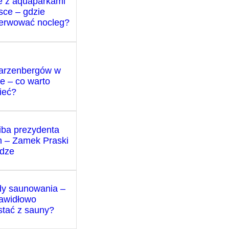
e z aquaparkami
sce – gdzie
erwować nocleg?
arzenbergów w
e – co warto
ieć?
iba prezydenta
 – Zamek Praski
dze
y saunowania –
rawidłowo
stać z sauny?