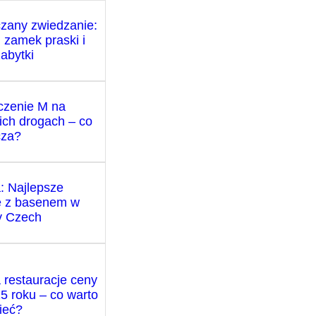
zany zwiedzanie:
j zamek praski i
zabytki
zenie M na
ich drogach – co
cza?
: Najlepsze
e z basenem w
cy Czech
 restauracje ceny
5 roku – co warto
ieć?