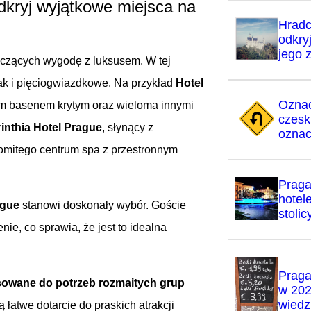
kryj wyjątkowe miejsca na
Hradc
odkry
jego 
ączących wygodę z luksusem. W tej
jak i pięciogwiazdkowe. Na przykład
Hotel
Oznac
kim basenem krytym oraz wieloma innymi
czesk
inthia Hotel Prague
, słynący z
ozna
omitego centrum spa z przestronnym
Praga
hotel
ague
stanowi doskonały wybór. Goście
stoli
ie, co sprawia, że jest to idealna
Praga
sowane do potrzeb rozmaitych grup
w 202
wiedz
łatwe dotarcie do praskich atrakcji