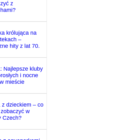
zyć z
chami?
a królująca na
tekach –
ne hity z lat 70.
: Najlepsze kluby
orosłych i nocne
 w mieście
 z dzieckiem – co
 zobaczyć w
cy Czech?