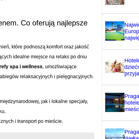
nem. Co oferują najlepsze
Najwi
Europ
najwi
ień, które podnoszą komfort oraz jakość
ących idealne miejsce na relaks po dniu
Hotele
dzieć
refy spa i wellness
, umożliwiające
przyj
zabiegów relaksacyjnych i pielęgnacyjnych.
Praga
iędzynarodowej, jak i lokalne specjały,
hotel
mieśc
ku,
znych i transport po mieście.
Praga
Wełta