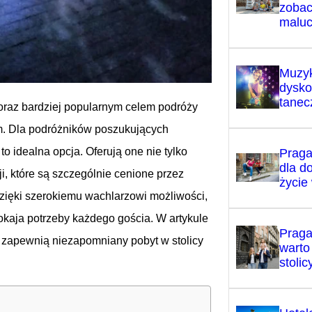
zobac
malu
Muzyk
dysko
tanecz
ę coraz bardziej popularnym celem podróży
em. Dla podróżników poszukujących
o idealna opcja. Oferują one nie tylko
Praga
dla d
i, które są szczególnie cenione przez
życie
zięki szerokiemu wachlarzowi możliwości,
okaja potrzeby każdego gościa. W artykule
Praga
 zapewnią niezapomniany pobyt w stolicy
warto
stoli