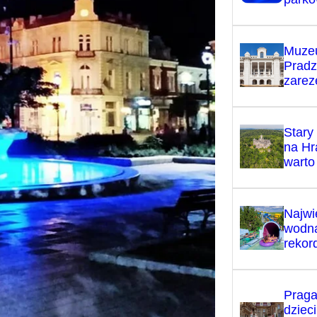
Muze
Pradz
zarez
Stary
na Hr
warto
Najwi
wodna
rekord
Praga
dziec