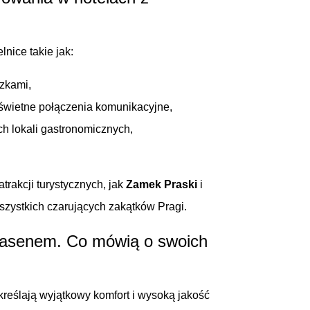
nice takie jak:
czkami,
e świetne połączenia komunikacyjne,
ych lokali gastronomicznych,
trakcji turystycznych, jak
Zamek Praski
i
szystkich czarujących zakątków Pragi.
 basenem. Co mówią o swoich
reślają wyjątkowy komfort i wysoką jakość